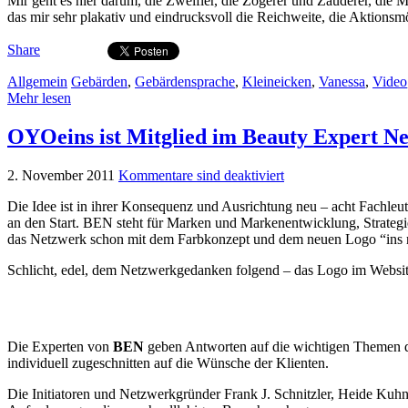
Mir geht es hier darum, die Zweifler, die Zögerer und Zauderer, die Me
das mir sehr plakativ und eindrucksvoll die Reichweite, die Aktionsm
Share
Allgemein
Gebärden
,
Gebärdensprache
,
Kleineicken
,
Vanessa
,
Video
Mehr lesen
OYOeins ist Mitglied im Beauty Expert N
2. November 2011
Kommentare sind deaktiviert
Die Idee ist in ihrer Konsequenz und Ausrichtung neu – acht Fachleu
an den Start. BEN steht für Marken und Markenentwicklung, Strate
das Netzwerk schon mit dem Farbkonzept und dem neuen Logo “ins re
Schlicht, edel, dem Netzwerkgedanken folgend – das Logo im Websit
Die Experten von
BEN
geben Antworten auf die wichtigen Themen de
individuell zugeschnitten auf die Wünsche der Klienten.
Die Initiatoren und Netzwerkgründer Frank J. Schnitzler, Heide Kuhn