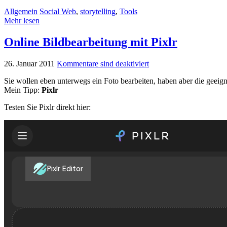
Allgemein
Social Web
,
storytelling
,
Tools
Mehr lesen
Online Bildbearbeitung mit Pixlr
26. Januar 2011
Kommentare sind deaktiviert
Sie wollen eben unterwegs ein Foto bearbeiten, haben aber die geeigne
Mein Tipp:
Pixlr
Testen Sie Pixlr direkt hier: