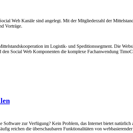
die Social Web Kanäle sind angelegt. Mit der Mitgliederzahl der Mittels
d Vorträge.
ittelstandskooperation im Logistik- und Speditionssegment. Die Website
h und den Social Web Komponenten die komplexe Fachanwendung TimoCo
len
e Software zur Verfügung? Kein Problem, das Internet bietet natürlich a
fig reichen die überschaubaren Funktionalitäten von webbasierender S