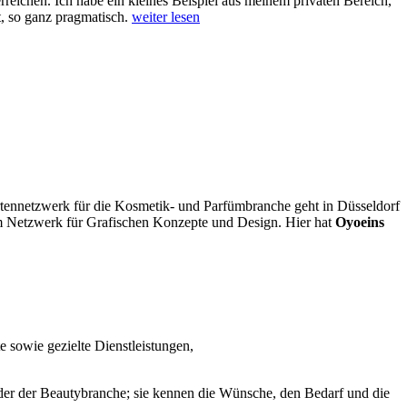
erreichen. Ich habe ein kleines Beispiel aus meinem privaten Bereich,
t, so ganz pragmatisch.
weiter lesen
rtennetzwerk für die Kosmetik- und Parfümbranche geht in Düsseldorf
m Netzwerk für Grafischen Konzepte und Design. Hier hat
Oyoeins
sowie gezielte Dienstleistungen,
ider der Beautybranche; sie kennen die Wünsche, den Bedarf und die