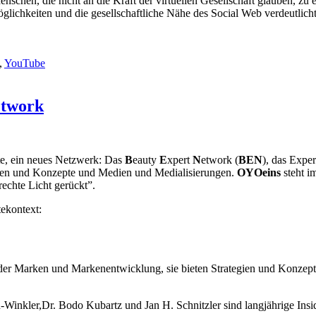
nschen, die nicht an die Kraft der virtuellen Gesellschaft glauben, zu 
öglichkeiten und die gesellschaftliche Nähe des Social Web verdeutlich
,
YouTube
etwork
te, ein neues Netzwerk: Das
B
eauty
E
xpert
N
etwork (
BEN
), das Expe
gien und Konzepte und Medien und Medialisierungen.
OYOeins
steht i
chte Licht gerückt”.
ekontext:
r Marken und Markenentwicklung, sie bieten Strategien und Konzepte 
-Winkler,Dr. Bodo Kubartz und Jan H. Schnitzler sind langjährige Ins