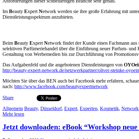
Anforderungen dieser schnelllebigen Branche sehr genau.
Im
B
eauty
E
xpert
N
etwork werden sie ihre große Erfahrung mit unt
Dienstleistungsspektrum anzubieten.
Beim
B
eauty
E
xpert
N
etwork findet der Kunde einen Fachmann aus s
selektiven Parfümeriehandel über die Einführung neuer Parfum- und 
Gestaltung von Werbemedien bis zur Durchführung von Promotionsver
Das Aufgabenfeld und die angebotenen Dienstleistungen von
OYOei
http://beauty-expert-network.de/netzwerkpartner/oliver-steinke-oyoein
Möchten Sie über das BEN auch bei Facebook mehr erfahren, schauen
nach:
http://www.facebook.com/beautyexpertnetwork
Share
Allgemein
Beauty
,
Düsseldorf
,
Expert
,
Experten
,
Kosmetik
,
Network
Mehr lesen
Jetzt downloaden: eBook “Workshop neue