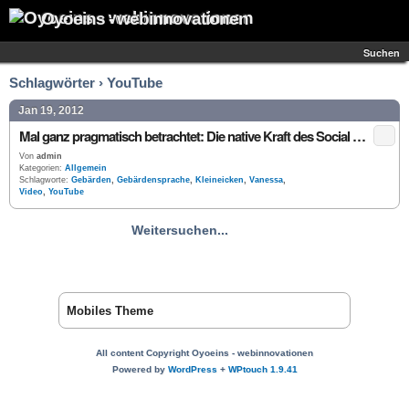
Oyoeins - webinnovationen
Suchen
Schlagwörter › YouTube
Jan 19, 2012
Mal ganz pragmatisch betrachtet: Die native Kraft des Social Web
Von
admin
Kategorien:
Allgemein
Schlagworte:
Gebärden
,
Gebärdensprache
,
Kleineicken
,
Vanessa
,
Video
,
YouTube
Weitersuchen...
Mobiles Theme
All content Copyright Oyoeins - webinnovationen
Powered by
WordPress
+
WPtouch 1.9.41